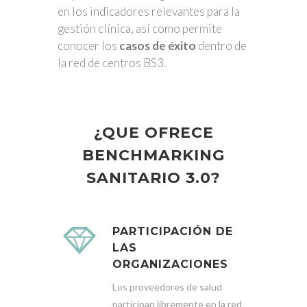
en los indicadores relevantes para la
gestión clínica, así como permite
conocer los
casos de éxito
dentro de
la red de centros BS3.
¿QUE OFRECE
BENCHMARKING
SANITARIO 3.0?
PARTICIPACIÓN DE
LAS
ORGANIZACIONES
Los proveedores de salud
participan libremente en la red